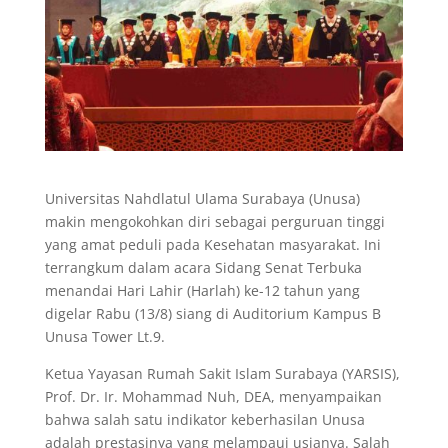
Universitas Nahdlatul Ulama Surabaya (Unusa)
makin mengokohkan diri sebagai perguruan tinggi
yang amat peduli pada Kesehatan masyarakat. Ini
terrangkum dalam acara Sidang Senat Terbuka
menandai Hari Lahir (Harlah) ke-12 tahun yang
digelar Rabu (13/8) siang di Auditorium Kampus B
Unusa Tower Lt.9.
Ketua Yayasan Rumah Sakit Islam Surabaya (YARSIS),
Prof. Dr. Ir. Mohammad Nuh, DEA, menyampaikan
bahwa salah satu indikator keberhasilan Unusa
adalah prestasinya yang melampaui usianya. Salah