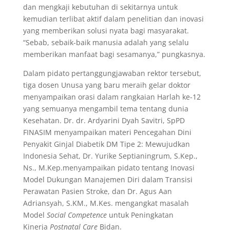
dan mengkaji kebutuhan di sekitarnya untuk
kemudian terlibat aktif dalam penelitian dan inovasi
yang memberikan solusi nyata bagi masyarakat.
“Sebab, sebaik-baik manusia adalah yang selalu
memberikan manfaat bagi sesamanya,” pungkasnya.
Dalam pidato pertanggungjawaban rektor tersebut,
tiga dosen Unusa yang baru meraih gelar doktor
menyampaikan orasi dalam rangkaian Harlah ke-12
yang semuanya mengambil tema tentang dunia
Kesehatan. Dr. dr. Ardyarini Dyah Savitri, SpPD
FINASIM menyampaikan materi Pencegahan Dini
Penyakit Ginjal Diabetik DM Tipe 2: Mewujudkan
Indonesia Sehat, Dr. Yurike Septianingrum, S.Kep.,
Ns., M.Kep.menyampaikan pidato tentang Inovasi
Model Dukungan Manajemen Diri dalam Transisi
Perawatan Pasien Stroke, dan Dr. Agus Aan
Adriansyah, S.KM., M.Kes. mengangkat masalah
Model
Social Competence
untuk Peningkatan
Kinerja
Postnatal Care
Bidan.