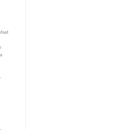
faat
i
ga
a