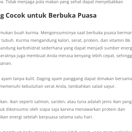
ya. Tidak menjaga pola makan yang sehat dapat menyebabkan
ng Cocok untuk Berbuka Puasa
emukan buah kurma. Mengonsumsinya saat berbuka puasa berman
 tubuh. Kurma mengandung kalori, serat, protein, dan vitamin B6
gandung karbohidrat sederhana yang dapat menjadi sumber energ
seratnya juga membuat Anda merasa kenyang lebih cepat, sehing
kanan.
 ayam tanpa kulit. Daging ayam panggang dapat dimakan bersam
 memenuhi kebutuhan serat Anda, tambahkan salad sayur.
an. Ikan seperti salmon, sarden, atau tuna adalah jenis ikan yang
 dikonsumsi oleh siapa saja karena menawarkan protein dan
an energi setelah berpuasa selama satu hari.