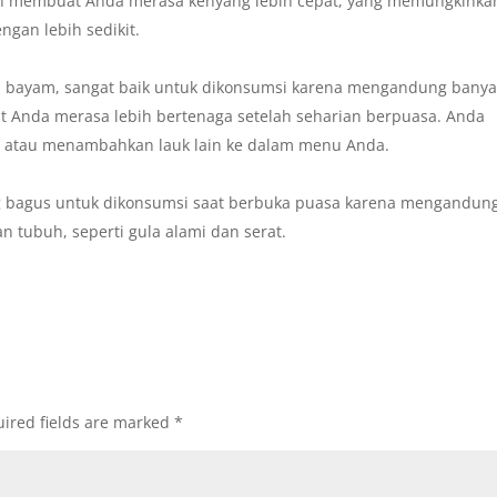
an membuat Anda merasa kenyang lebih cepat, yang memungkinka
gan lebih sedikit.
rti bayam, sangat baik untuk dikonsumsi karena mengandung bany
t Anda merasa lebih bertenaga setelah seharian berpuasa. Anda
d atau menambahkan lauk lain ke dalam menu Anda.
g bagus untuk dikonsumsi saat berbuka puasa karena mengandun
 tubuh, seperti gula alami dan serat.
ired fields are marked
*